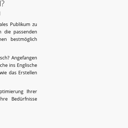
N?
N
nales Publikum zu
en die passenden
nen bestmöglich
isch? Angefangen
che ins Englische
wie das Erstellen
ptimierung Ihrer
hre Bedürfnisse