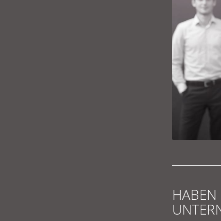
HAB
UNTER