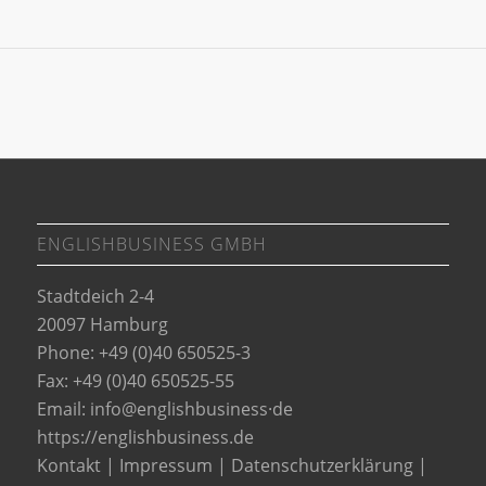
ENGLISHBUSINESS GMBH
Stadtdeich 2-4
20097 Hamburg
Phone: +49 (0)40 650525-3
Fax: +49 (0)40 650525-55
Email:
info@englishbusiness·de
https://englishbusiness.de
Kontakt
|
Impressum
|
Datenschutzerklärung
|